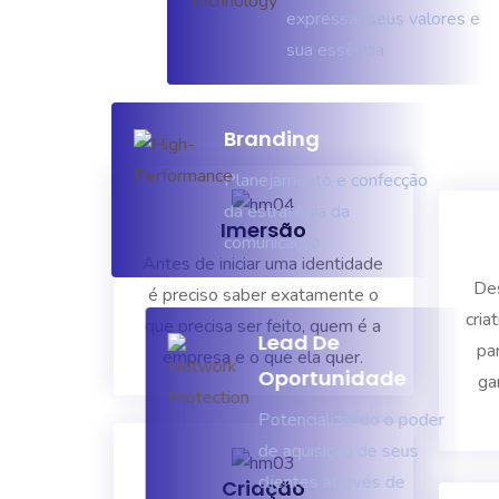
expressar seus valores e
sua essência
Branding
Planejamento e confecção
da estratégia da
Imersão
comunicação
Antes de iniciar uma identidade
Des
é preciso saber exatamente o
cria
que precisa ser feito, quem é a
Lead De
pa
empresa e o que ela quer.
Oportunidade
ga
Potencializando o poder
de aquisição de seus
clientes através de
Criação