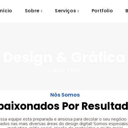
Início
Sobre
Serviços
Portfolio
Design & Gráfica
Lopes Tech
Nós Somos
paixonados Por Resulta
ssa equipe esta preparada e ansiosa para decolar o seu negócio
tados nas mais diversas áreas do design digital! Somos especiali