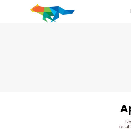
A
No
resul