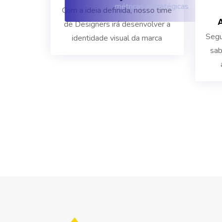
métricas estratégicas
Com a ideia definida, nosso time
de Designers irá desenvolver a
Segu
identidade visual da marca
sab