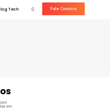
Fale Conosco
Blog Tech
dos
 com
stas em