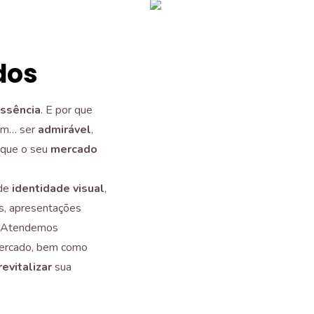
dos
ssência
. E por que
Sim… ser
admirável
,
que o seu
mercado
de
identidade visual
,
gos, apresentações
s. Atendemos
ercado, bem como
revitalizar
sua