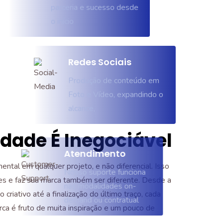
parceria e sucesso desde
o início
Redes Sociais
Produção de conteúdo em
Foto e Vídeo, expandindo o
alcance,
idade É Inegociável
Atendimento
ntal em qualquer projeto, e não diferencial. Isso
Nosso suporte funciona
tes e faz sua marca também ser diferente. Desde a
nas modalidades on-
o criativo até a finalização do último traço, cada
demand ou contratual
ca é fruto de muita inspiração e um pouco de