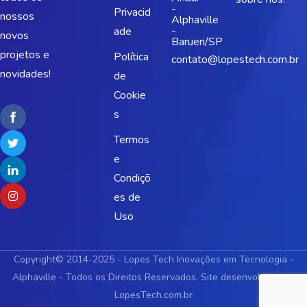
-
Privacid
nossos
Alphaville
-
ade
novos
Barueri/SP
projetos e
Política
contato@lopestech.com.br
novidades!
de
Cookie
s
Termos
e
Condiçõ
es de
Uso
Copyright© 2014-2025 - Lopes Tech Inovações em Tecnologia -
Alphaville - Todos os Direitos Reservados. Site desenvolvido por
LopesTech.com.br