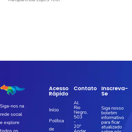
Acesso
Contato
Inscreva-
Rápido
Se
Al.
Siga-nos na
Rio
Siga nosso
Início
Negro,
boletim
rede social
503
informativo
Política
-
para ficar
e explore
20º
atualizado
de
todos os
Andar
sobre nós.