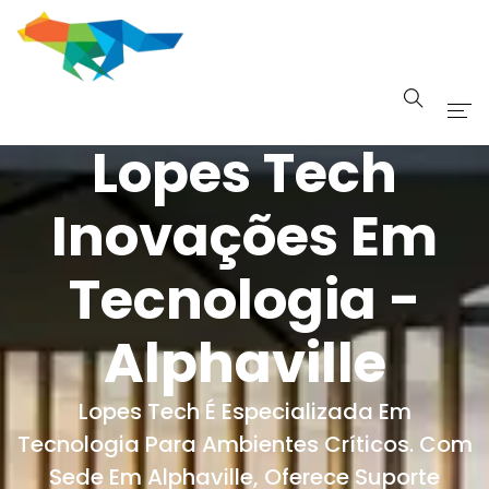
Lopes Tech
Início
Sobre
Inovações Em
Serviços
Tecnologia -
Portfolio
Alphaville
Blog Tech
Lopes Tech É Especializada Em
Tecnologia Para Ambientes Críticos. Com
Sede Em Alphaville, Oferece Suporte