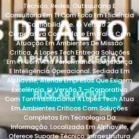
Técnico, Redes, Outsourcing E
Consultoria Em TI Com Foco Em Eficiência
E Confiabilidade. 💼 Versão 2 –
Corporativa Com Ênfase Em Valor Com
Atuação Em Ambientes De Missão
Crítica, A Lopes Tech Entrega Soluções
Em TI Com Alta Performance, Segurança
E Inteligência Operacional. Sediada Em
Alphaville, Atende Empresas Que Exigem
Excelência. 🧩 Versão 3 – Corporativa
Com Tom Institucional A Lopes Tech Atua
Em Ambientes Críticos Com Soluções
Completas Em Tecnologia Da
Informação. Localizada Em Alphaville,
Oferece Suporte Técnico, Infraestrutura