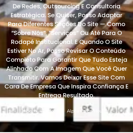
De Redes, Outsourcing E Consultoria
Estratégica. Se Quiser, Posso Adaptar
Para Diferentes Seções Do Site — Como
“Sobre Nós”, “Serviços” Ou Até Para O
Rodapé Institucional. E Quando O Site
Estiver No Ar, Posso Revisar O Conteúdo
Completo Para Garantir Que Tudo Esteja
Alinhado Com A Imagem Que Você Quer
Transmitir. Vamos Deixar Esse Site Com
Cara De Empresa Que Inspira Confiança E
Entrega Resultado.
Início
Portfolio
Alpha Prime Houses