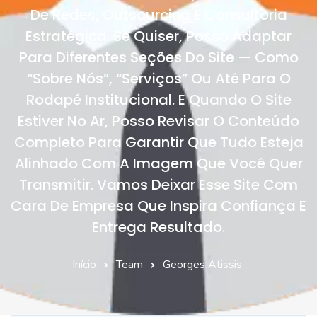
De Redes, Outsourcing E Consultoria
Estratégica. Se Quiser, Posso Adaptar
Para Diferentes Seções Do Site — Como
“Sobre Nós”, “Serviços” Ou Até Para O
Rodapé Institucional. E Quando O Site
Estiver No Ar, Posso Revisar O Conteúdo
Completo Para Garantir Que Tudo Esteja
Alinhado Com A Imagem Que Você Quer
Transmitir. Vamos Deixar Esse Site Com
Cara De Empresa Que Inspira Confiança E
Entrega Resultado.
Início
Team
Georges Atissis