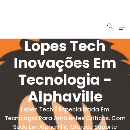
Lopes Tech
Início
Sobre
Inovações Em
Serviços
Tecnologia -
Portfolio
Alphaville
Blog Tech
Lopes Tech É Especializada Em
Tecnologia Para Ambientes Críticos. Com
Sede Em Alphaville, Oferece Suporte