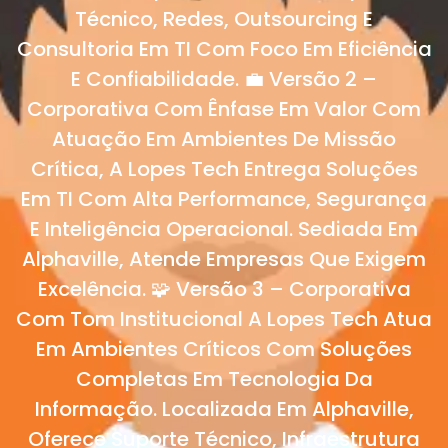
Técnico, Redes, Outsourcing E
Consultoria Em TI Com Foco Em Eficiência
E Confiabilidade. 💼 Versão 2 –
Corporativa Com Ênfase Em Valor Com
Atuação Em Ambientes De Missão
Crítica, A Lopes Tech Entrega Soluções
Em TI Com Alta Performance, Segurança
E Inteligência Operacional. Sediada Em
Alphaville, Atende Empresas Que Exigem
Excelência. 🧩 Versão 3 – Corporativa
Com Tom Institucional A Lopes Tech Atua
Em Ambientes Críticos Com Soluções
Completas Em Tecnologia Da
Informação. Localizada Em Alphaville,
Oferece Suporte Técnico, Infraestrutura